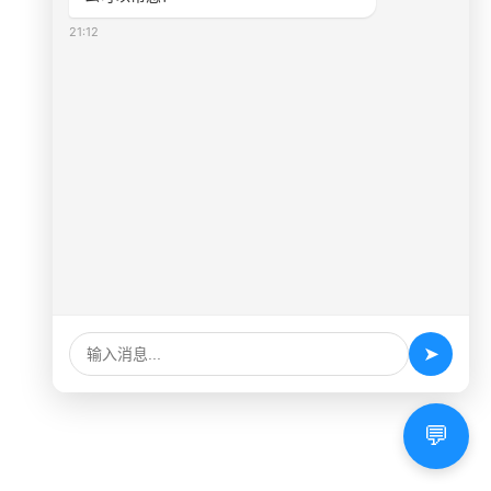
21:12
➤
💬