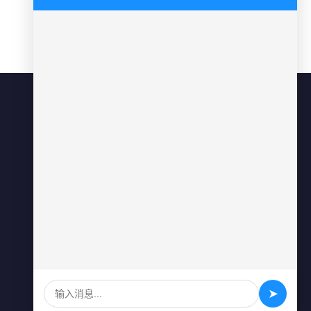
联系方式
0731-84010225
info@sonz.cn
长沙县泉塘街道新长海广场写字楼A
座2501室
➤