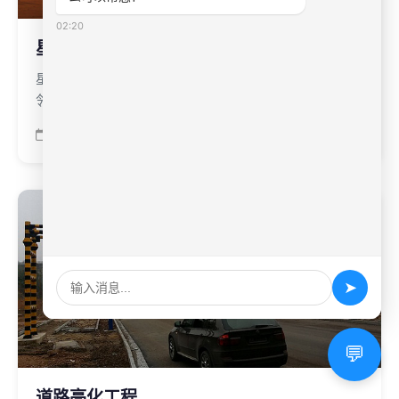
02:20
星沙通程广场亮化工程
星沙通程商业广场，坐落于长沙县城所在地--星沙，毗
邻国家级长沙经济技术开发区。占地面积11万平方米，
分地上地下两层。地上层为70%绿化覆盖的市民休闲广
2016-11-09
场，拥有一个超大型音乐喷泉和一块超大屏幕电视墙，
可同时容纳上万人休闲娱乐。
➤
💬
道路亮化工程