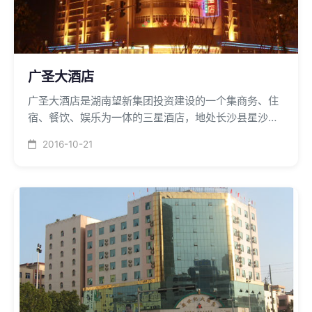
广圣大酒店
广圣大酒店是湖南望新集团投资建设的一个集商务、住
宿、餐饮、娱乐为一体的三星酒店，地处长沙县星沙镇
开元路，中央空调系统采用广东恒星带热回收
2016-10-21
100*106Kcal的螺杆制冷主机组和60万大卡的燃气热水
锅炉。