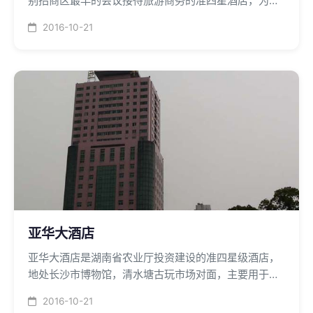
别招商区最早的会议接待旅游商务的准四星酒店，为长
沙县县城搬迁作出了具有重大历史意义的贡献，酒店中
2016-10-21
央空系统制冷和采暖接至长沙县行政中心动力设备站，
中央空调供回水管道保温采用新型保温材料憎水700硅
酸盐复合材料，进行涂抹方式施工。
亚华大酒店
亚华大酒店是湖南省农业厅投资建设的准四星级酒店，
地处长沙市博物馆，清水塘古玩市场对面，主要用于农
业科技教育培训和旅游商务接待。中央空调安装采用二
2016-10-21
台150*106Kcal离心机组和二台100*106Kcal燃气热水